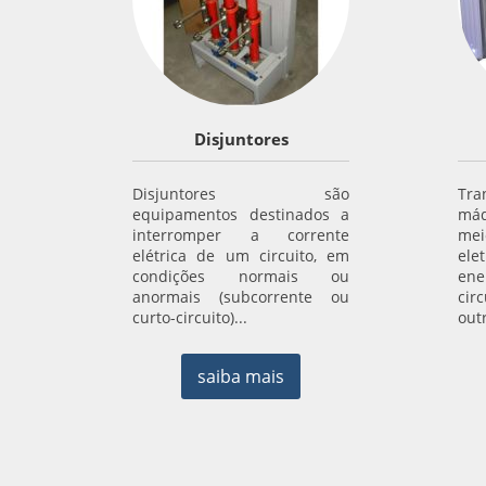
Disjuntores
Disjuntores são
Tr
equipamentos destinados a
máq
interromper a corrente
m
elétrica de um circuito, em
ele
condições normais ou
en
anormais (subcorrente ou
cir
curto-circuito)...
outr
saiba mais