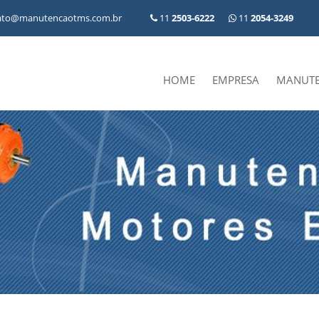
ato@manutencaotms.com.br
11
2503-6222
11
2054-3249
HOME
EMPRESA
MANUT