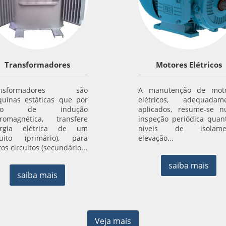
Transformadores
Motores Elétricos
ansformadores são
A manutenção de moto
uinas estáticas que por
elétricos, adequadam
eio de indução
aplicados, resume-se 
tromagnética, transfere
inspeção periódica quan
ergia elétrica de um
níveis de isolamen
cuito (primário), para
elevação...
os circuitos (secundário...
saiba mais
saiba mais
Veja mais